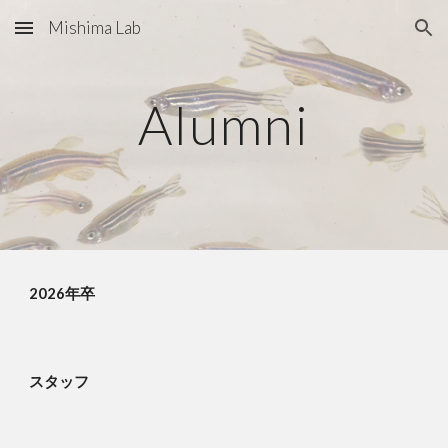
Mishima Lab
Skip to main content
Skip to navigation
Alumni
202
6
年卒
スタッフ