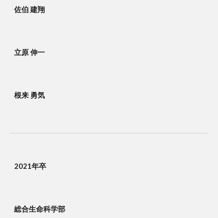
佐伯 建翔
立原 伸一
根来 勇気
2021年卒
総合生命科学部