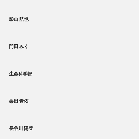
影山 航也
門田 みく
生命科学部
栗田 青依
長谷川 陽菜