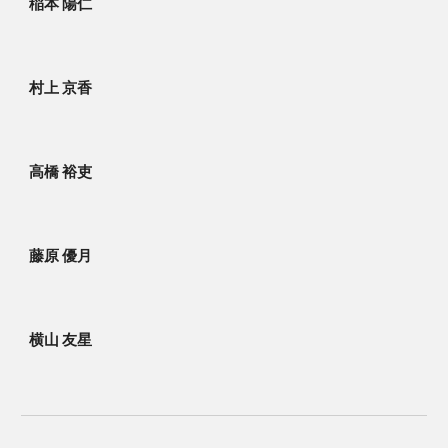
稲本 陽仁
村上 京香
高橋 裕吏
藤原 優月
横山 友星